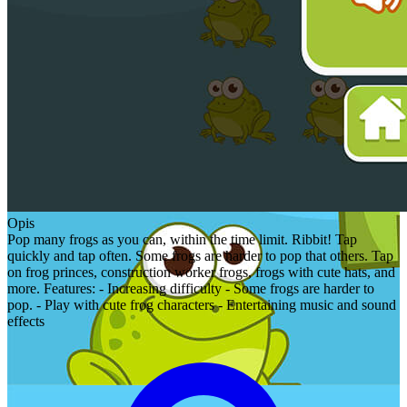
Opis
Pop many frogs as you can, within the time limit. Ribbit! Tap
quickly and tap often. Some frogs are harder to pop that others. Tap
on frog princes, construction worker frogs, frogs with cute hats, and
more. Features: - Increasing difficulty - Some frogs are harder to
pop. - Play with cute frog characters - Entertaining music and sound
effects