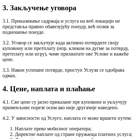
3. Закључење уговора
3.1. Приказивање садржаја и услуга на веб локацији не
представља правно обавезујућу понуду, већ позив за
подношење понуде.
3.2. Уговор се закључује када активно потврдите своју
куповину или претплату (нпр. кликом на дугме за потврду,
претплату или игру), чиме прихватате ове Услове и важеће
цене.
3.3. Након успешне потврде, приступ Услузи се одобрава
одмах.
4. Цене, наплата и плаћање
4.1. Све цене су јасно приказане пре куповине и укључују
применљиве порезе осим ако није другачије наведено.
4.2. У зависности од Услуге, наплата се може вршити путем:
Наплате преко мобилног оператера;
Директне наплате од стране пружаоца платних услуга;