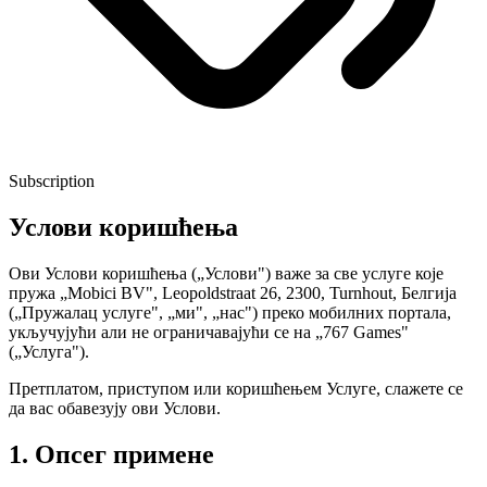
Subscription
Услови коришћења
Ови Услови коришћења („Услови") важе за све услуге које
пружа „Mobici BV", Leopoldstraat 26, 2300, Turnhout, Белгија
(„Пружалац услуге", „ми", „нас") преко мобилних портала,
укључујући али не ограничавајући се на „767 Games"
(„Услуга").
Претплатом, приступом или коришћењем Услуге, слажете се
да вас обавезују ови Услови.
1. Опсег примене