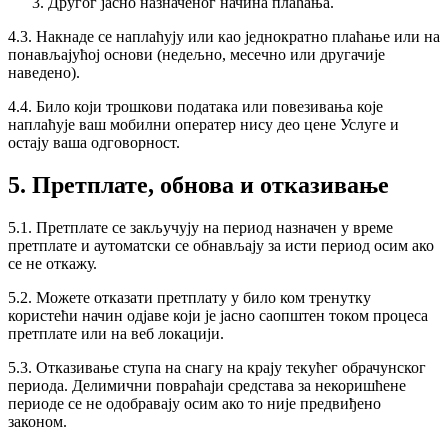
Другог јасно назначеног начина плаћања.
4.3. Накнаде се наплаћују или као једнократно плаћање или на
понављајућој основи (недељно, месечно или другачије
наведено).
4.4. Било који трошкови података или повезивања које
наплаћује ваш мобилни оператер нису део цене Услуге и
остају ваша одговорност.
5. Претплате, обнова и отказивање
5.1. Претплате се закључују на период назначен у време
претплате и аутоматски се обнављају за исти период осим ако
се не откажу.
5.2. Можете отказати претплату у било ком тренутку
користећи начин одјаве који је јасно саопштен током процеса
претплате или на веб локацији.
5.3. Отказивање ступа на снагу на крају текућег обрачунског
периода. Делимични повраћаји средстава за некоришћене
периоде се не одобравају осим ако то није предвиђено
законом.