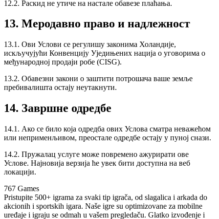
12.2. Раскид не утиче на настале обавезе плаћања.
13. Меродавно право и надлежност
13.1. Ови Услови се регулишу законима Холандије,
искључујући Конвенцију Уједињених нација о уговорима о
међународној продаји робе (CISG).
13.2. Обавезни закони о заштити потрошача ваше земље
пребивалишта остају неутакнути.
14. Завршне одредбе
14.1. Ако се било која одредба ових Услова сматра неважећом
или неприменљивом, преостале одредбе остају у пуној снази.
14.2. Пружалац услуге може повремено ажурирати ове
Услове. Најновија верзија ће увек бити доступна на веб
локацији.
767 Games
Pristupite 500+ igrama za svaki tip igrača, od slagalica i arkada do
akcionih i sportskih igara. Naše igre su optimizovane za mobilne
uređaje i igraju se odmah u vašem pregledaču. Glatko izvođenje i