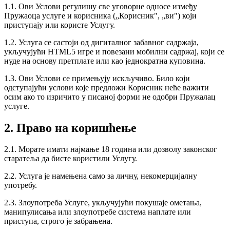
1.1. Ови Услови регулишу све уговорне односе између
Пружаоца услуге и корисника („Корисник", „ви") који
приступају или користе Услугу.
1.2. Услуга се састоји од дигиталног забавног садржаја,
укључујући HTML5 игре и повезани мобилни садржај, који се
нуде на основу претплате или као једнократна куповина.
1.3. Ови Услови се примењују искључиво. Било који
одступајући услови које предложи Корисник неће важити
осим ако то изричито у писаној форми не одобри Пружалац
услуге.
2. Право на коришћење
2.1. Морате имати најмање 18 година или дозволу законског
старатеља да бисте користили Услугу.
2.2. Услуга је намењена само за личну, некомерцијалну
употребу.
2.3. Злоупотреба Услуге, укључујући покушаје ометања,
манипулисања или злоупотребе система наплате или
приступа, строго је забрањена.