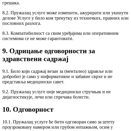
грешака.
8.2. Пружалац услуге може изменити, ажурирати или укинути
делове Услуге у било ком тренутку из техничких, правних или
пословних разлога.
8.3. Компатибилност са свим уређајима или оперативним
системима се не може гарантовати.
9. Одрицање одговорности за
здравствени садржај
9.1. Било који садржај везан за (ментално) здравље или
добробит је само у информативне и забавне сврхе и не
представља медицински савет.
9.2. Пружалац услуге није медицински стручњак и не
дијагностикује, лечи или спречава болести.
10. Одговорност
10.1. Пружалац услуге ће бити одговоран само за штету
проузроковану намером или грубом непажњом, осим у