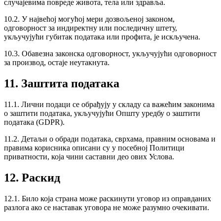
случајевима повреде живота, тела или здравља.
10.2. У највећој могућој мери дозвољеној законом,
одговорност за индиректну или последичну штету,
укључујући губитак података или профита, је искључена.
10.3. Обавезна законска одговорност, укључујући одговорност
за производ, остаје неутакнута.
11. Заштита података
11.1. Лични подаци се обрађују у складу са важећим законима
о заштити података, укључујући Општу уредбу о заштити
података (GDPR).
11.2. Детаљи о обради података, сврхама, правним основама и
правима корисника описани су у посебној Политици
приватности, која чини саставни део ових Услова.
12. Раскид
12.1. Било која страна може раскинути уговор из оправданих
разлога ако се наставак уговора не може разумно очекивати.