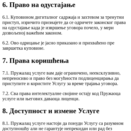
6. Право на одустајање
6.1. Куповином дигиталног садржаја и захтевом за тренутни
приступ, изричито признајете да се одричете законског права
на одустајање када је извршење уговора почело, у мери
дозвољеној важећим законом.
6.2. Ово одрицање је јасно приказано и прихваћено пре
завршетка куповине.
7. Права коришћења
7.1. Пружалац услуге вам даје ограничено, неексклузивно,
непреносиво и право без могућности подлиценцирања да
приступите и користите Услугу за време трајања уговора.
7.2. Сва права интелектуалне својине остају код Пружаоца
услуге или његових даваоца лиценци.
8. Доступност и измене Услуге
8.1. Пружалац услуге настоји да понуди Услугу са разумном
доступношћу али не гарантује непрекидан или рад без